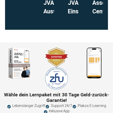
JVA
JVA
Assess
Auswahlverfahren
Einstellungstest
Center
Wähle dein Lernpaket mit 30 Tage Geld-zurück-
Garantie!
Lebenslanger Zugriff
Support 24/7
Plakos E-Learning
Inklusive App