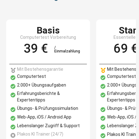
Basis
Stan
Computertest Vorbereitung
Essentielle 
39 €
69 €
/
Einmalzahlung
Mit Bestehensgarantie
Mit Bestehensg
Computertest
Computertest
2.000+ Übungsaufgaben
2.000+ Übungs
Erfahrungsberichte &
Erfahrungsberi
Expertentipps​
Expertentipps​
Übungs- & Prüfungssimulation​
Übungs- & Prüfu
Web-App, iOS / Android App​
Web-App, iOS / 
Lebenslanger Zugriff & Support​
Lebenslanger Zu
Plakos KI Trainer (24/7)​
Plakos KI Trainer