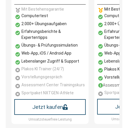
Mit Bestehensgarantie
Mit Bestehe
Computertest
Computerte
2.000+ Übungsaufgaben
2.000+ Übun
Erfahrungsberichte &
Erfahrungsbe
Expertentipps​
Expertentipp
Übungs- & Prüfungssimulation​
Übungs- & Pr
Web-App, iOS / Android App​
Web-App, iOS
Lebenslanger Zugriff & Support​
Lebenslanger
Plakos KI Trainer (24/7)​
Plakos KI Tra
Vorstellungsgespräch
Vorstellung
Assessment Center Trainingskurs
Assessment C
Sportpaket 
Sportpaket NXTGEN-Athlete
Jetzt
Jetzt kaufen
Umsatzsteu
Umsatzsteuerfreie Leistung