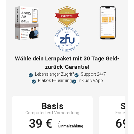
Wähle dein Lernpaket mit 30 Tage Geld-
zurück-Garantie!
Lebenslanger Zugriff
Support 24/7
Plakos E-Learning
Inklusive App
Basis
St
Computertest Vorbereitung
Essentiel
39 €
69 
/
Einmalzahlung